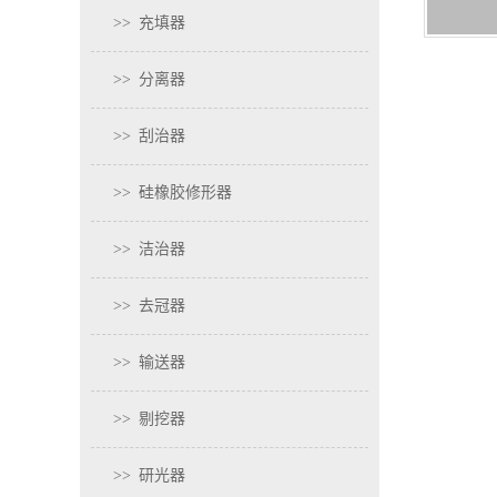
>>
充填器
>>
分离器
>>
刮治器
>>
硅橡胶修形器
>>
洁治器
>>
去冠器
>>
输送器
>>
剔挖器
>>
研光器